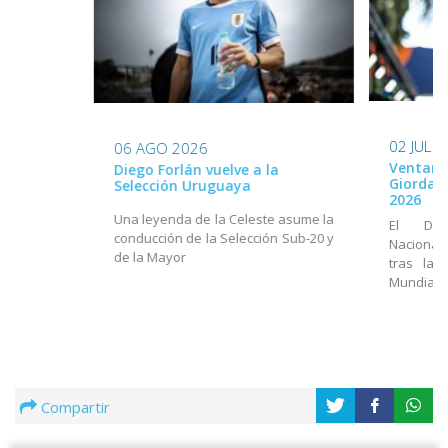
02 JUL 
06 AGO 2026
Ventana
Diego Forlán vuelve a la
Giordan
Selección Uruguaya
2026
Una leyenda de la Celeste asume la
El Dir
conducción de la Selección Sub-20 y
Nacional
de la Mayor
tras la 
Mundial
Compartir