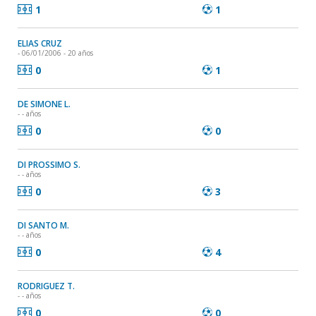
1
1
ELIAS CRUZ
- 06/01/2006 - 20 años
0
1
DE SIMONE L.
- - años
0
0
DI PROSSIMO S.
- - años
0
3
DI SANTO M.
- - años
0
4
RODRIGUEZ T.
- - años
0
0