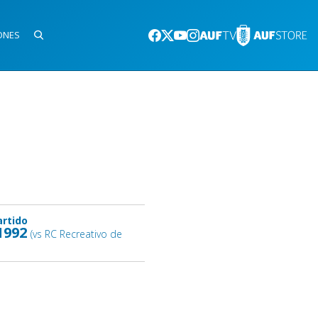
ONES
artido
1992
(vs RC Recreativo de