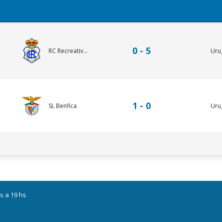
0 - 5
RC Recreativ...
Uru
1 - 0
SL Benfica
Uru
s a 19 hs