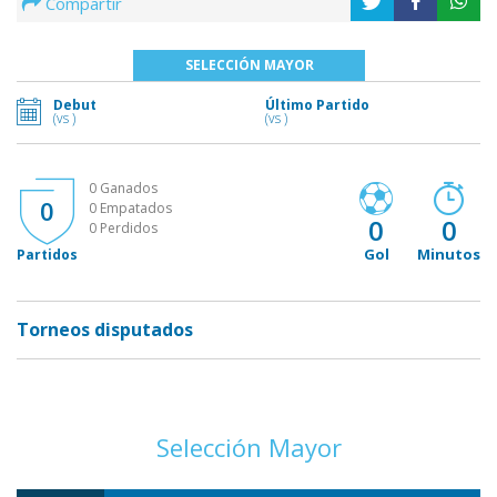
Compartir
SELECCIÓN MAYOR
Debut
Último Partido
(vs )
(vs )
0 Ganados
0
0 Empatados
0
0
0 Perdidos
Gol
Minutos
Partidos
Torneos disputados
Selección Mayor