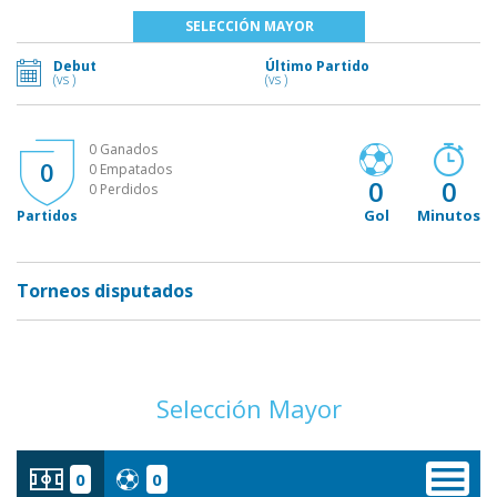
SELECCIÓN MAYOR
Debut
Último Partido
(vs )
(vs )
0 Ganados
0
0 Empatados
0
0
0 Perdidos
Gol
Minutos
Partidos
Torneos disputados
Selección Mayor
0
0