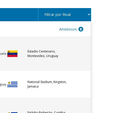
Amistosos:
B
Estadio Centenario,
uela
Montevideo, Uruguay
National Stadium, Kingston,
guay
Jamaica
Estádio Pinheirão, Curitiba,