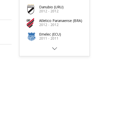
Danubio (URU)
2012 - 2012
Atletico Paranaense (BRA)
2012 - 2012
Emelec (ECU)
2011 - 2011
Nacional (URU)
2010 - 2011
River Plate (URU)
2007 - 2010
Uruguay (URU)
2003 - 2004
Fénix (URU)
2002 - 2003
Rocha (URU)
2000 - 2001