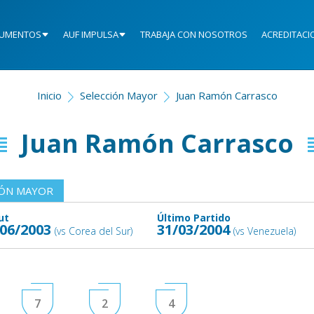
UMENTOS
AUF IMPULSA
TRABAJA CON NOSOTROS
ACREDITACI
Inicio
Selección Mayor
Juan Ramón Carrasco
Juan Ramón Carrasco
IÓN MAYOR
ut
Último Partido
/06/2003
31/03/2004
(vs Corea del Sur)
(vs Venezuela)
7
2
4