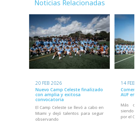
Noticias Relacionadas
20 FEB 2026
14 FEB 
Nuevo Camp Celeste finalizado
Comenzó
con amplia y exitosa
AUF en 
convocatoria
Más de 
El Camp Celeste se llevó a cabo en
siendo 
Miami y dejó talentos para seguir
por el Cu
observando