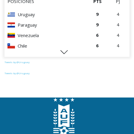
POSICIONES
PTS
PJ
9
4
Uruguay
9
4
Paraguay
6
4
Venezuela
6
4
Chile
0
4
Perú
Tweets by @Uruguay
Tweets by @Uruguay