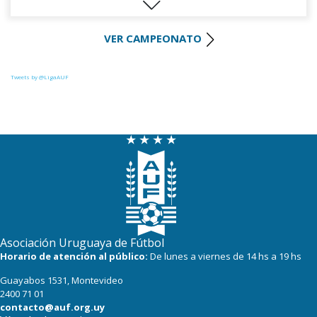
29
22
Liverpool
VER CAMPEONATO
28
22
Cerro Largo
27
22
Def. Sporting
Tweets by @LigaAUF
23
22
Juventud
21
21
Danubio
21
20
Boston River
19
22
Cerro
13
21
Progreso
Asociación Uruguaya de Fútbol
Horario de atención al público:
De lunes a viernes de 14 hs a 19 hs
Guayabos 1531, Montevideo
2400 71 01
contacto@auf.org.uy