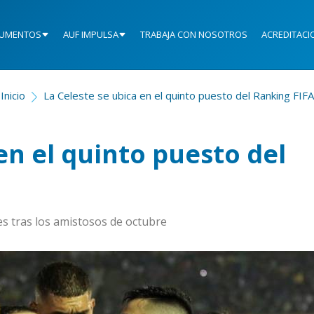
UMENTOS
AUF IMPULSA
TRABAJA CON NOSOTROS
ACREDITACI
Inicio
La Celeste se ubica en el quinto puesto del Ranking FIFA
en el quinto puesto del
nes tras los amistosos de octubre