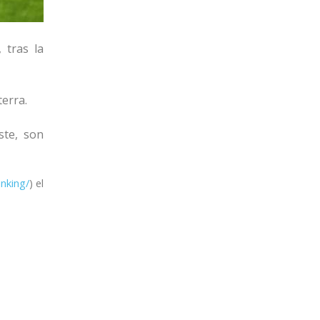
 tras la
terra.
ste, son
anking/
) el