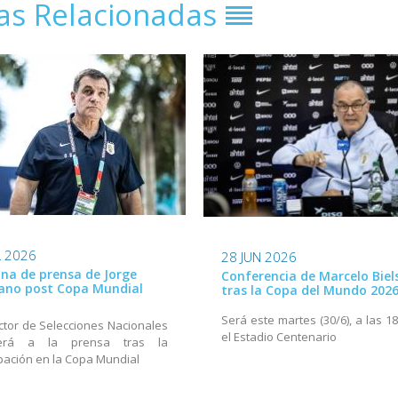
ias Relacionadas
L 2026
28 JUN 2026
na de prensa de Jorge
Conferencia de Marcelo Biel
ano post Copa Mundial
tras la Copa del Mundo 202
Será este martes (30/6), a las 1
ector de Selecciones Nacionales
el Estadio Centenario
derá a la prensa tras la
ipación en la Copa Mundial