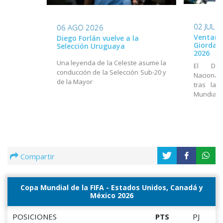
02 JUL 
06 AGO 2026
Ventana
Diego Forlán vuelve a la
Giordan
Selección Uruguaya
2026
Una leyenda de la Celeste asume la
El Dir
conducción de la Selección Sub-20 y
Nacional
de la Mayor
tras la 
Mundial
Compartir
Copa Mundial de la FIFA - Estados Unidos, Canadá y
México 2026
POSICIONES
PTS
PJ