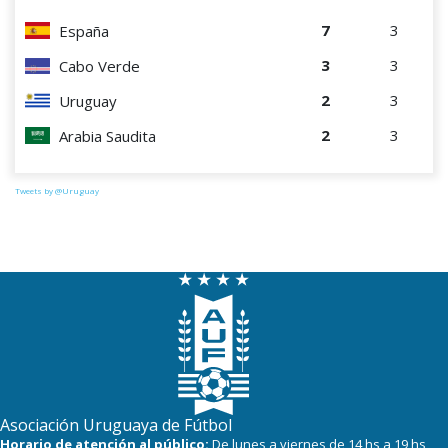
7
3
España
3
3
Cabo Verde
2
3
Uruguay
2
3
Arabia Saudita
Tweets by @Uruguay
Asociación Uruguaya de Fútbol
Horario de atención al público:
De lunes a viernes de 14 hs a 19 hs