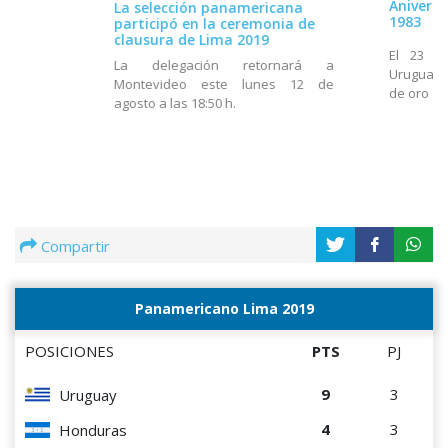
Anivers
La selección panamericana
1983
participó en la ceremonia de
clausura de Lima 2019
El 23 d
La delegación retornará a
Uruguay 
Montevideo este lunes 12 de
de oro
agosto a las 18:50 h.
Compartir
Panamericano Lima 2019
POSICIONES
PTS
PJ
9
3
Uruguay
4
3
Honduras