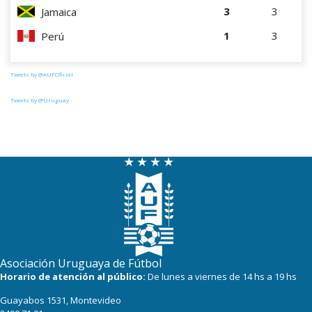
3
3
Jamaica
1
3
Perú
Tweets by @AUFOficial
Tweets by @Uruguay
Asociación Uruguaya de Fútbol
Horario de atención al público:
De lunes a viernes de 14 hs a 19 hs
Guayabos 1531, Montevideo