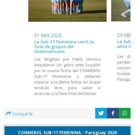
29 ABR 
01 MAY 2026
La Sub-
La Sub-17 Femenina cerró la
ante Ve
fase de grupos del
Sudamericano
Las diri
Las dirigidas por Pablo Herrera
perdiero
empataron sin goles ante Ecuador
venezolan
por la cuarta fecha del CONMEBOL
Sudamer
Sub-17 Femenina y deberán
Paragua
esperar a la última fecha, en la que
tendrán libre, para saber si
avanzan a la fase final del torneo
Compartir
CONMEBOL SUB-17 FEMENINA - Paraguay 2026