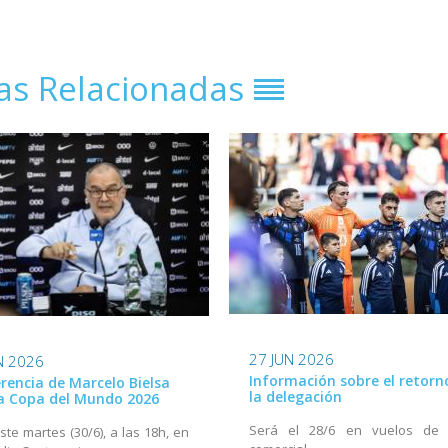
ias Relacionadas
27 JUN 2026
N 2026
Información sobre el retorn
rencia de Marcelo Bielsa
la delegación
la Copa del Mundo 2026
Será el 28/6 en vuelos de 
ste martes (30/6), a las 18h, en