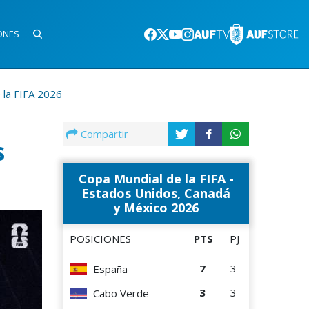
ONES
 la FIFA 2026
Compartir
s
Copa Mundial de la FIFA -
Estados Unidos, Canadá
y México 2026
POSICIONES
PTS
PJ
7
3
España
3
3
Cabo Verde