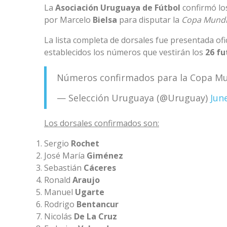
La
Asociación Uruguaya de Fútbol
confirmó l
por Marcelo
Bielsa
para disputar la
Copa Mundia
La lista completa de dorsales fue presentada of
establecidos los números que vestirán los
26 fu
Números confirmados para la Copa Mun
— Selección Uruguaya (@Uruguay)
Jun
Los dorsales confirmados son:
Sergio
Rochet
José María
Giménez
Sebastián
Cáceres
Ronald
Araujo
Manuel
Ugarte
Rodrigo
Bentancur
Nicolás
De La Cruz