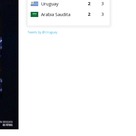
2
3
Uruguay
2
3
Arabia Saudita
Tweets by @Uruguay