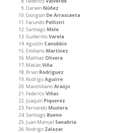
Federico
Valverde
Darwin
Núñez
Giorgian
De Arrascaeta
Facundo
Pellistri
Santiago
Mele
Guillermo
Varela
Agustín
Canobbio
Emiliano
Martínez
Mathias
Olivera
Matías
Viña
Brian
Rodríguez
Rodrigo
Aguirre
Maximiliano
Araújo
Federico
Viñas
Joaquín
Piquerez
Fernando
Muslera
Santiago
Bueno
Juan Manuel
Sanabria
Rodrigo
Zalazar