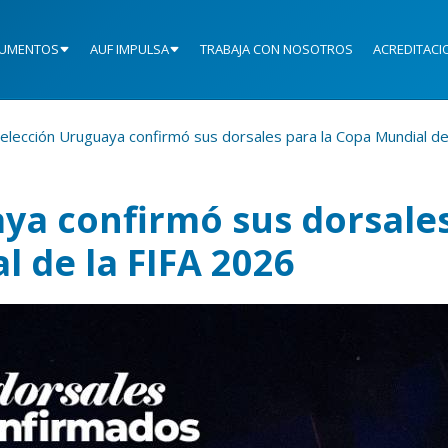
UMENTOS
AUF IMPULSA
TRABAJA CON NOSOTROS
ACREDITACI
elección Uruguaya confirmó sus dorsales para la Copa Mundial de
ya confirmó sus dorsale
l de la FIFA 2026