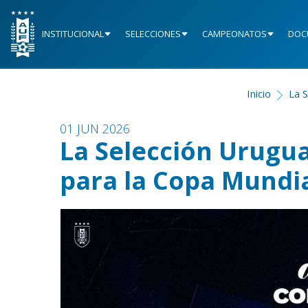
INSTITUCIONAL
SELECCIONES
CAMPEONATOS
DOC
Inicio
La S
01 JUN 2026
La Selección Urugua
para la Copa Mundia