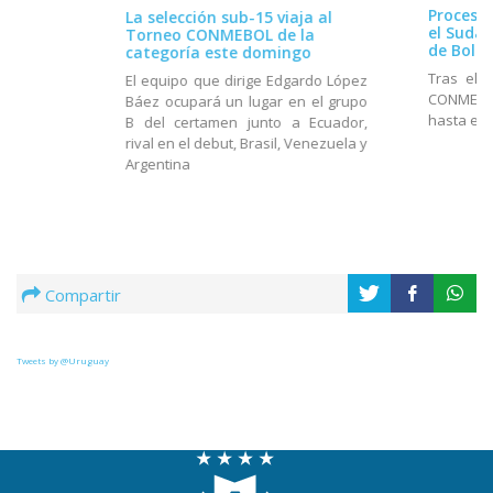
Proceso 
La selección sub-15 viaja al
el Suda
Torneo CONMEBOL de la
de Boliv
categoría este domingo
Tras el 
El equipo que dirige Edgardo López
CONMEBOL
Báez ocupará un lugar en el grupo
hasta el 
B del certamen junto a Ecuador,
rival en el debut, Brasil, Venezuela y
Argentina
Compartir
Tweets by @Uruguay