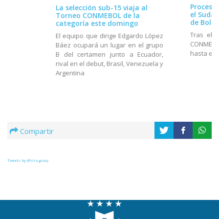
Proceso 
La selección sub-15 viaja al
el Suda
Torneo CONMEBOL de la
de Boliv
categoría este domingo
Tras el 
El equipo que dirige Edgardo López
CONMEBOL
Báez ocupará un lugar en el grupo
hasta el 
B del certamen junto a Ecuador,
rival en el debut, Brasil, Venezuela y
Argentina
Compartir
Tweets by @Uruguay