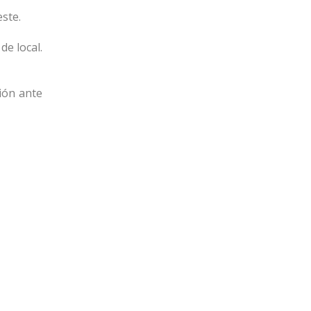
ste.
e local.
ión ante