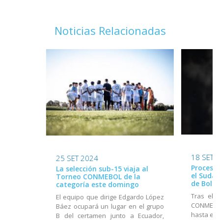
Noticias Relacionadas
18 SET 
25 SET 2024
Proceso 
La selección sub-15 viaja al
el Suda
Torneo CONMEBOL de la
de Boliv
categoría este domingo
Tras el 
El equipo que dirige Edgardo López
CONMEBOL
Báez ocupará un lugar en el grupo
hasta el 
B del certamen junto a Ecuador,