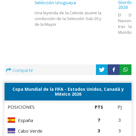
Giordan
Selección Uruguaya
2026
Una leyenda de la Celeste asume la
El Dir
conducción de la Selección Sub-20 y
Nacional
de la Mayor
tras la 
Mundial
Compartir
Copa Mundial de la FIFA - Estados Unidos, Canadá y
México 2026
POSICIONES
PTS
PJ
7
3
España
3
3
Cabo Verde