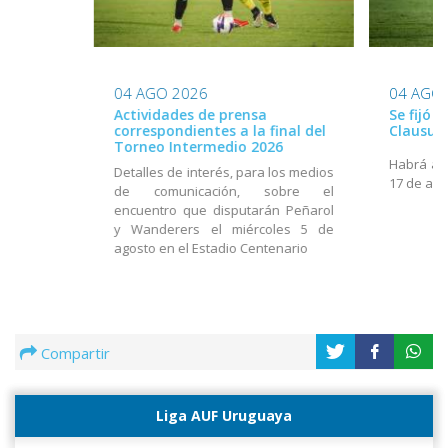
04 AGO 2026
04 AGO
Actividades de prensa
Se fijó 
correspondientes a la final del
Clausur
Torneo Intermedio 2026
Habrá act
Detalles de interés, para los medios
17 de ago
de comunicación, sobre el
encuentro que disputarán Peñarol
y Wanderers el miércoles 5 de
agosto en el Estadio Centenario
Compartir
Liga AUF Uruguaya