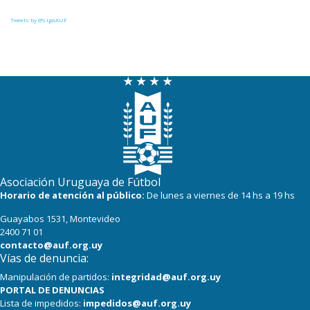
27
22
Def. Sporting
Tweets by @LigaAUF
23
22
Juventud
22
22
Danubio
22
22
Boston River
19
22
Cerro
16
22
Progreso
Asociación Uruguaya de Fútbol
Horario de atención al público:
De lunes a viernes de 14 hs a 19 hs
Guayabos 1531, Montevideo
2400 71 01
contacto@auf.org.uy
Vías de denuncia:
Manipulación de partidos:
integridad@auf.org.uy
PORTAL DE DENUNCIAS
Lista de impedidos:
impedidos@auf.org.uy