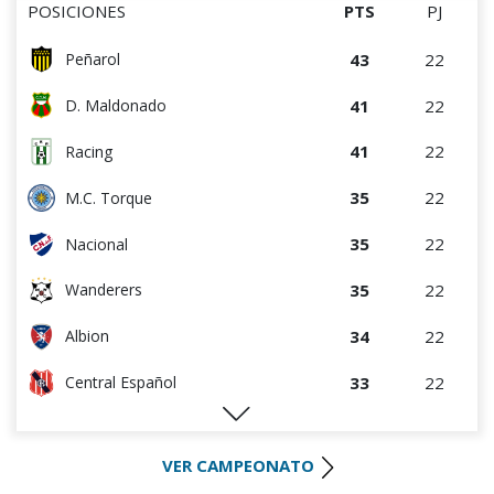
POSICIONES
PTS
PJ
43
22
Peñarol
41
22
D. Maldonado
41
22
Racing
35
22
M.C. Torque
35
22
Nacional
35
22
Wanderers
34
22
Albion
33
22
Central Español
29
22
Liverpool
VER CAMPEONATO
28
22
Cerro Largo