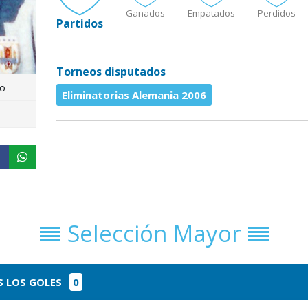
Ganados
Empatados
Perdidos
Partidos
Torneos disputados
o
Eliminatorias Alemania 2006
Selección Mayor
 LOS GOLES
0