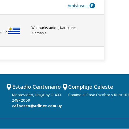
Amistosos:
B
Wildparkstadion, Karlsruhe,
guay
Alemania
Estadio Centenario
Complejo Celeste
Montevideo, Uruguay 11400
Camino el Paso Escobar y Ruta 101
2487 20 59
cafoecen@adinet.com.uy