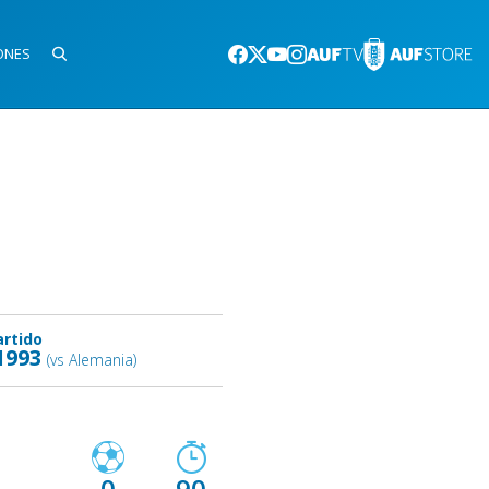
ONES
artido
1993
(vs Alemania)
0
90