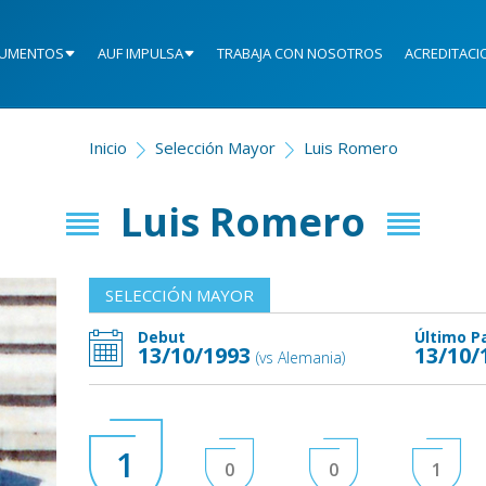
UMENTOS
AUF IMPULSA
TRABAJA CON NOSOTROS
ACREDITACI
Inicio
Selección Mayor
Luis Romero
Luis Romero
SELECCIÓN MAYOR
Debut
Último P
13/10/1993
13/10/
(vs Alemania)
1
0
0
1