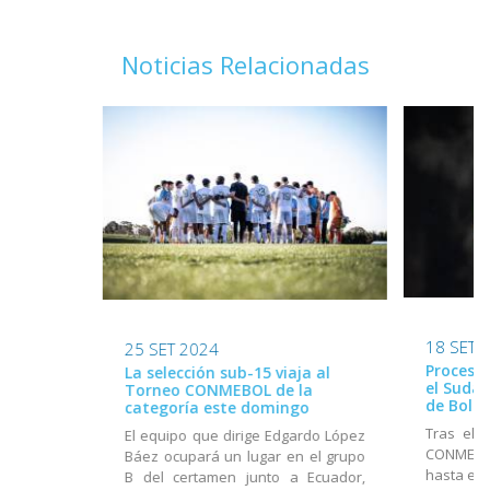
Noticias Relacionadas
18 SET 
25 SET 2024
Proceso 
La selección sub-15 viaja al
el Suda
Torneo CONMEBOL de la
de Boliv
categoría este domingo
Tras el 
El equipo que dirige Edgardo López
CONMEBOL
Báez ocupará un lugar en el grupo
hasta el 
B del certamen junto a Ecuador,