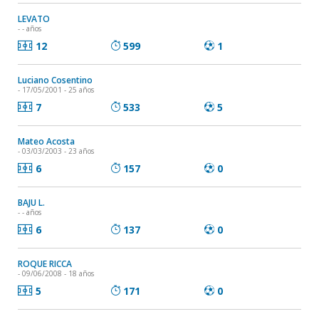
LEVATO
- - años
12
599
1
Luciano Cosentino
- 17/05/2001 - 25 años
7
533
5
Mateo Acosta
- 03/03/2003 - 23 años
6
157
0
BAJU L.
- - años
6
137
0
ROQUE RICCA
- 09/06/2008 - 18 años
5
171
0