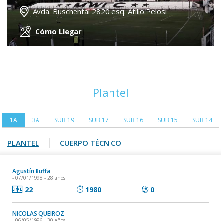
Avda. Buschental 2820 esq. Atilio Pelosi
Cómo Llegar
Plantel
1A
3A
SUB 19
SUB 17
SUB 16
SUB 15
SUB 14
|
PLANTEL
CUERPO TÉCNICO
Agustín Buffa
- 07/01/1998 - 28 años
22
1980
0
NICOLAS QUEIROZ
- 06/05/1996 - 30 años