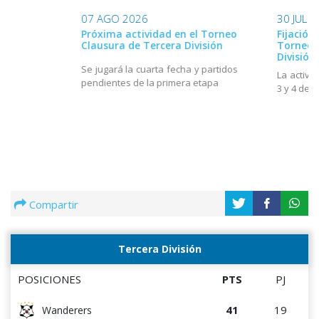
07 AGO 2026
30 JUL 
Próxima actividad en el Torneo
Fijación
Clausura de Tercera División
Torneo 
División
Se jugará la cuarta fecha y partidos
La activi
pendientes de la primera etapa
3 y 4 de 
Compartir
Tercera División
POSICIONES
PTS
PJ
41
19
Wanderers