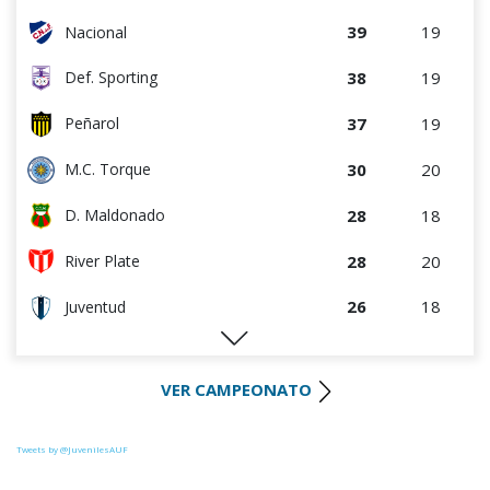
39
19
Nacional
38
19
Def. Sporting
37
19
Peñarol
30
20
M.C. Torque
28
18
D. Maldonado
28
20
River Plate
26
18
Juventud
25
19
Progreso
VER CAMPEONATO
25
19
Racing
25
19
Colón
Tweets by @JuvenilesAUF