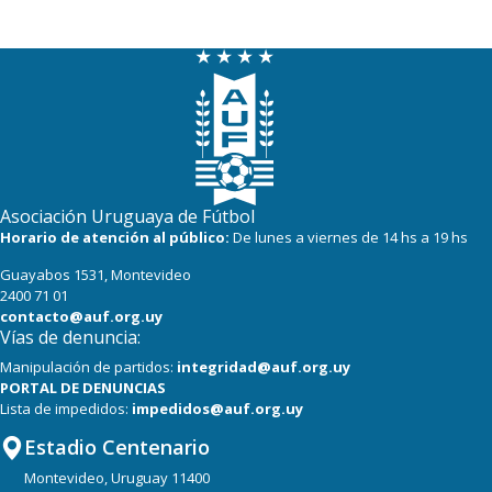
23
19
Liverpool
23
20
La Luz
19
19
Central Español
19
18
Oriental de La Paz
19
19
Cerro Largo
Asociación Uruguaya de Fútbol
16
19
Boston River
Horario de atención al público:
De lunes a viernes de 14 hs a 19 hs
Guayabos 1531, Montevideo
15
19
Albion
2400 71 01
contacto@auf.org.uy
Vías de denuncia:
Manipulación de partidos:
integridad@auf.org.uy
PORTAL DE DENUNCIAS
Lista de impedidos:
impedidos@auf.org.uy
Estadio Centenario
Montevideo, Uruguay 11400