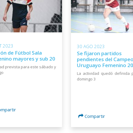
T 2023
30 AGO 2023
ión de Fútbol Sala
Se fijaron partidos
nino mayores y sub 20
pendientes del Campe
Uruguayo Femenino 2
dad prevista para este sábado y
go
La actividad quedó definida 
domingo 3
ompartir
Compartir