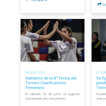
C
08 JUN 2023
01 JU
Adelanto de la 8ª fecha del
Se fi
Torneo Clasificatorio
pendi
Femenino
Torn
El sábado 10 de junio se jugarán
El par
únicamente dos encuentros
4 de j