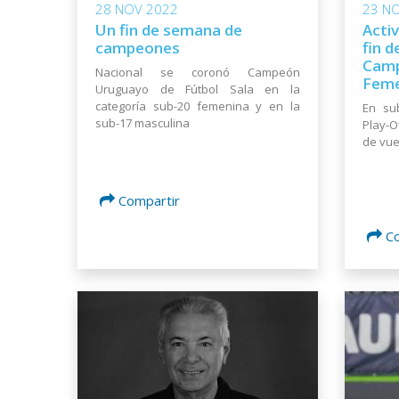
28 NOV 2022
23 N
Un fin de semana de
Acti
campeones
fin 
Camp
Nacional se coronó Campeón
Feme
Uruguayo de Fútbol Sala en la
categoría sub-20 femenina y en la
En sub
sub-17 masculina
Play-O
de vue
Compartir
C