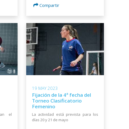
Compartir
19 MAY 2023
Fijación de la 4ª fecha del
Torneo Clasificatorio
Femenino
tan el
La actividad está prevista para los
días 20 y 21 de mayo