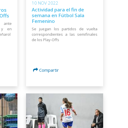
10 NOV 2022
Actividad para el fin de
ros
semana en Fútbol Sala
Offs
Femenino
 ante
Se juegan los partidos de vuelta
 y en
correspondientes a las semifinales
eñarol
de los Play-Offs
Compartir