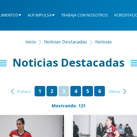
UMENTOS
AUF IMPULSA
TRABAJA CON NOSOTROS
ACREDITACI
Inicio
Noticias Destacadas
Noticias
Noticias Destacadas
1
2
3
4
5
6
Primera
Última
Mostrando: 121