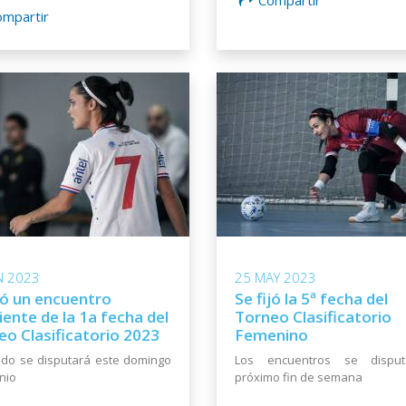
ompartir
N 2023
25 MAY 2023
jó un encuentro
Se fijó la 5ª fecha del
ente de la 1a fecha del
Torneo Clasificatorio
eo Clasificatorio 2023
Femenino
tido se disputará este domingo
Los encuentros se dispu
unio
próximo fin de semana