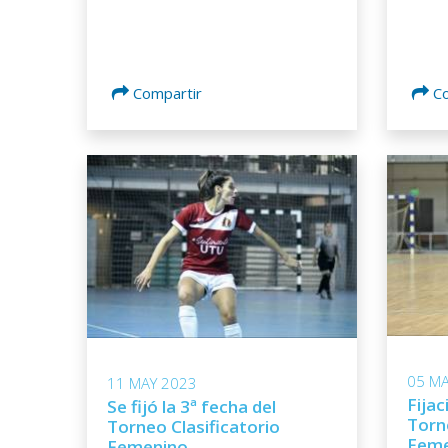
Compartir
C
05 MA
11 MAY 2023
Fijac
Se fijó la 3ª fecha del
Torn
Torneo Clasificatorio
Feme
Femenino