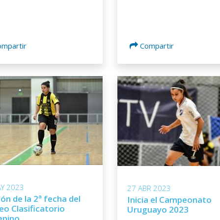
ompartir
Compartir
Y 2023
27 ABR 2023
ión de la 2ª fecha del
Inicia el Campeonato
eo Clasificatorio
Uruguayo 2023
nino