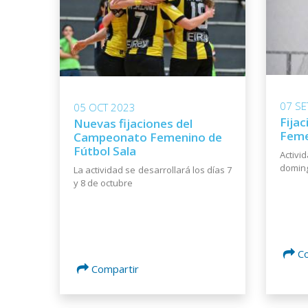
07 SE
05 OCT 2023
Fijac
Nuevas fijaciones del
Feme
Campeonato Femenino de
Fútbol Sala
Activi
domin
La actividad se desarrollará los días 7
y 8 de octubre
C
Compartir