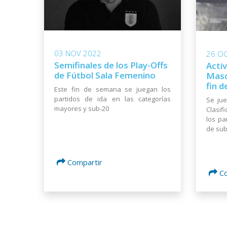
03 NOV 2022
26 OC
Semifinales de los Play-Offs
Activ
de Fútbol Sala Femenino
Masc
fin 
Este fin de semana se juegan los
partidos de ida en las categorías
Se jue
mayores y sub-20
Clasif
los pa
de sub
Compartir
C