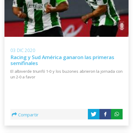
03 DIC 2020
Racing y Sud América ganaron las primeras
semifinales
El albiverde triunfó 1-0 y los buzones abrieron la jornada con
un 2-0 a favor
Compartir