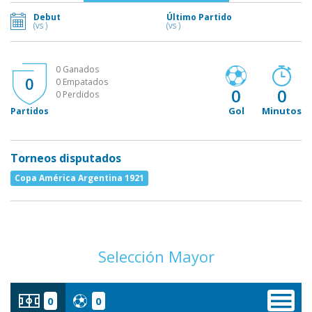
Debut
Último Partido
(vs )
(vs )
0 Ganados
0
0 Empatados
0
0
0 Perdidos
Gol
Minutos
Partidos
Torneos disputados
Copa América Argentina 1921
Selección Mayor
0
0