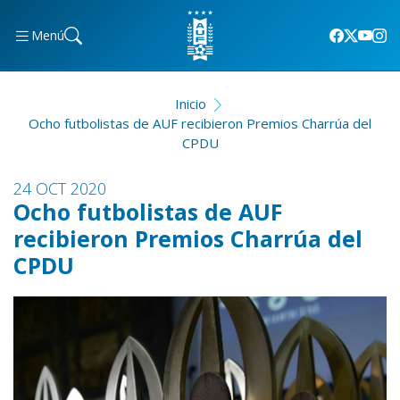
Menú
Inicio
Ocho futbolistas de AUF recibieron Premios Charrúa del
CPDU
24 OCT 2020
Ocho futbolistas de AUF
recibieron Premios Charrúa del
CPDU