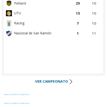
25
10
Peñarol
15
10
UTU
7
10
Racing
1
11
Nacional de San Ramón
VER CAMPEONATO
Tweets by @AUFFutbolSala
Tweets by @AUFFutbolSala