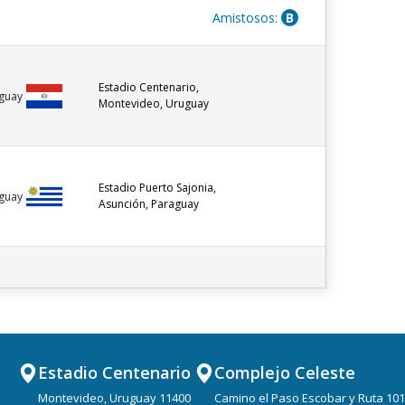
Amistosos:
B
Estadio Centenario,
guay
Montevideo, Uruguay
Estadio Puerto Sajonia,
guay
Asunción, Paraguay
Estadio Centenario
Complejo Celeste
Montevideo, Uruguay 11400
Camino el Paso Escobar y Ruta 101