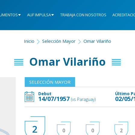
UMENTOS
AUF IMPULSA
TRABAJA CON NOSOTROS
ACREDITACI
Inicio
Selección Mayor
Omar Vilariño
Omar Vilariño
SELECCIÓN MAYOR
Debut
Último P
14/07/1957
02/05/
(vs Paraguay)
2
0
0
2