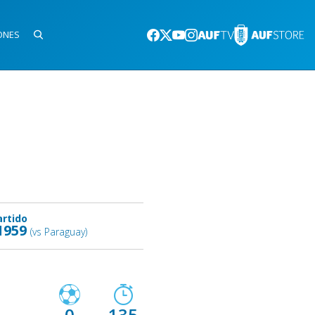
ONES
artido
1959
(vs Paraguay)
0
135