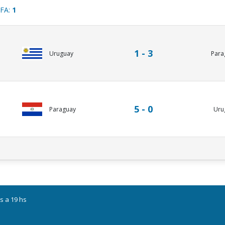
IFA:
1
1 - 3
Uruguay
Para
5 - 0
Paraguay
Uru
s a 19 hs