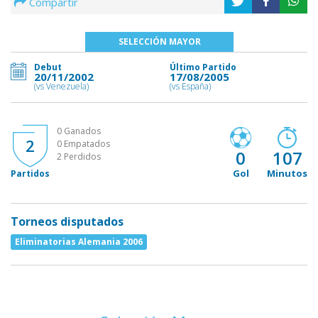
Compartir
SELECCIÓN MAYOR
Debut
Último Partido
20/11/2002
17/08/2005
(vs Venezuela)
(vs España)
0 Ganados
2
0 Empatados
0
107
2 Perdidos
Gol
Minutos
Partidos
Torneos disputados
Eliminatorias Alemania 2006