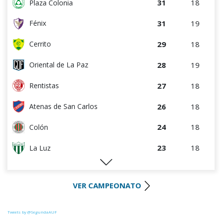
31
18
Plaza Colonia
31
19
Fénix
29
18
Cerrito
28
19
Oriental de La Paz
27
18
Rentistas
26
18
Atenas de San Carlos
24
18
Colón
23
18
La Luz
22
18
Huracán FC
VER CAMPEONATO
22
18
River Plate
21
18
Uruguay Montevideo
Tweets by @SegundaAUF