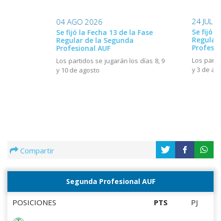
24 JUL 
04 AGO 2026
Se fijó l
Se fijó la Fecha 13 de la Fase
Regular
Regular de la Segunda
Profesio
Profesional AUF
Los parti
Los partidos se jugarán los días 8, 9
y 3 de ag
y 10 de agosto
Compartir
Segunda Profesional AUF
POSICIONES
PTS
PJ