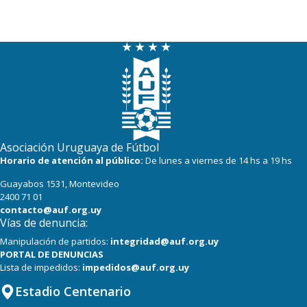
20
18
Paysandú FC
20
18
Tacuarembó
18
18
Miramar Misiones
Asociación Uruguaya de Fútbol
Horario de atención al público:
De lunes a viernes de 14 hs a 19 hs
Guayabos 1531, Montevideo
2400 71 01
contacto@auf.org.uy
Vías de denuncia:
Manipulación de partidos:
integridad@auf.org.uy
PORTAL DE DENUNCIAS
Lista de impedidos:
impedidos@auf.org.uy
Estadio Centenario