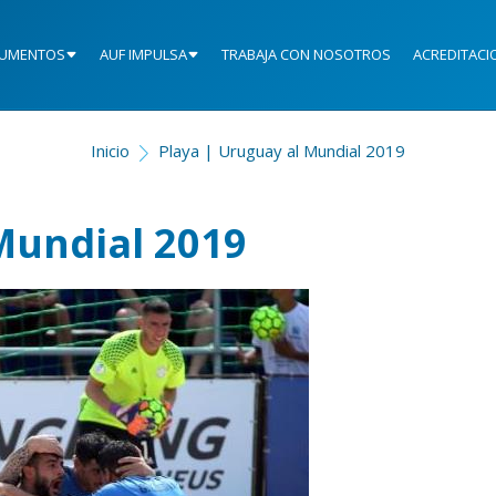
UMENTOS
AUF IMPULSA
TRABAJA CON NOSOTROS
ACREDITACI
Inicio
Playa | Uruguay al Mundial 2019
Mundial 2019