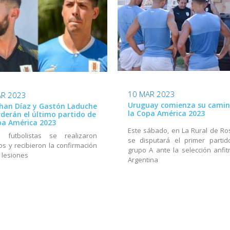
10 MAR 2023
AR 2023
Uruguay comienza su camin
han Díaz y Gastón Laduche
la Copa América 2023
rderán el último partido de
pa América 2023
Este sábado, en La Rural de Ros
 futbolistas se realizaron
se disputará el primer partid
os y recibieron la confirmación
grupo A ante la selección anfitr
 lesiones
Argentina