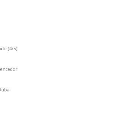
ado (4/5)
 vencedor
Dubai.