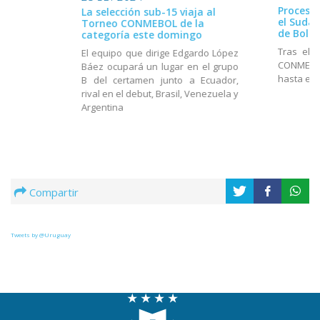
Proceso 
La selección sub-15 viaja al
el Suda
Torneo CONMEBOL de la
de Boliv
categoría este domingo
Tras el 
El equipo que dirige Edgardo López
CONMEBOL
Báez ocupará un lugar en el grupo
hasta el 
B del certamen junto a Ecuador,
rival en el debut, Brasil, Venezuela y
Argentina
Compartir
Tweets by @Uruguay