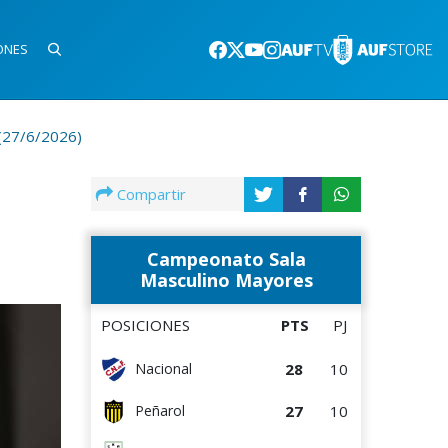
ONES
 (27/6/2026)
Compartir
Campeonato Sala
Masculino Mayores
POSICIONES
PTS
PJ
28
10
Nacional
27
10
Peñarol