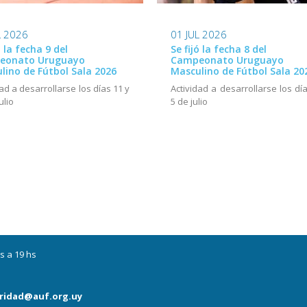
L 2026
01 JUL 2026
ó la fecha 9 del
Se fijó la fecha 8 del
eonato Uruguayo
Campeonato Uruguayo
lino de Fútbol Sala 2026
Masculino de Fútbol Sala 20
dad a desarrollarse los días 11 y
Actividad a desarrollarse los dí
ulio
5 de julio
s a 19 hs
ridad@auf.org.uy