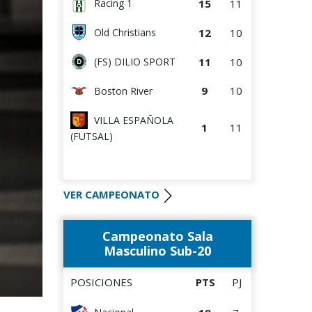
15
11
Racing 1
12
10
Old Christians
11
10
(FS) DILIO SPORT
9
10
Boston River
VILLA ESPAÑOLA
1
11
(FUTSAL)
VER CAMPEONATO
Campeonato Sala
Masculino Sub-20
POSICIONES
PTS
PJ