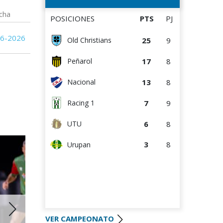
cha
POSICIONES
PTS
PJ
06-2026
25
9
Old Christians
17
8
Peñarol
13
8
Nacional
7
9
Racing 1
6
8
UTU
3
8
Urupan
VER CAMPEONATO