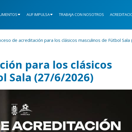
UMENTOS
AUF IMPULSA
TRABAJA CON NOSOTROS
ACREDITACI
ceso de acreditación para los clásicos masculinos de Fútbol Sala
ción para los clásicos
l Sala (27/6/2026)