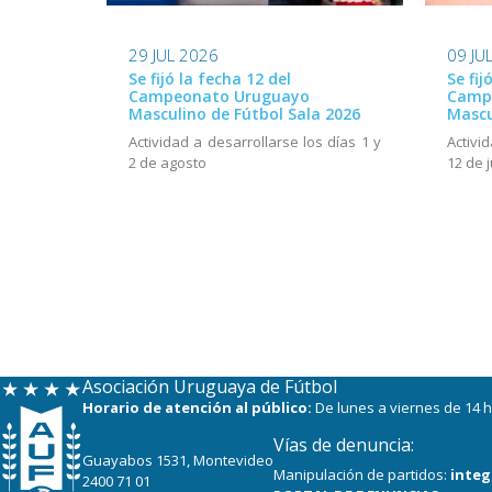
29 JUL 2026
09 JU
Se fijó la fecha 12 del
Se fij
Campeonato Uruguayo
Camp
Masculino de Fútbol Sala 2026
Mascu
Actividad a desarrollarse los días 1 y
Activi
2 de agosto
12 de j
Asociación Uruguaya de Fútbol
Horario de atención al público:
De lunes a viernes de 14 h
Vías de denuncia:
Guayabos 1531, Montevideo
Manipulación de partidos:
integ
2400 71 01