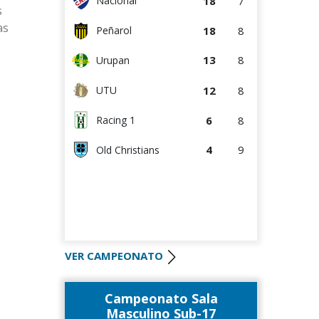
18
7
Nacional
s
as
18
8
Peñarol
13
8
Urupan
12
8
UTU
6
8
Racing 1
4
9
Old Christians
VER CAMPEONATO
Campeonato Sala
Masculino Sub-17