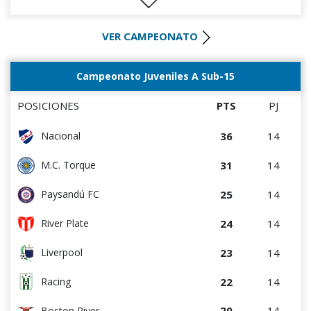
20
14
Racing
VER CAMPEONATO
17
14
M.C. Torque
17
14
Wanderers
Campeonato Juveniles A Sub-15
15
14
Paysandú FC
POSICIONES
PTS
PJ
12
14
Albion
36
14
Nacional
12
14
Bella Vista
31
14
M.C. Torque
9
14
Rentistas
25
14
Paysandú FC
8
14
Juventud
24
14
River Plate
23
14
Liverpool
22
14
Racing
20
14
Boston River