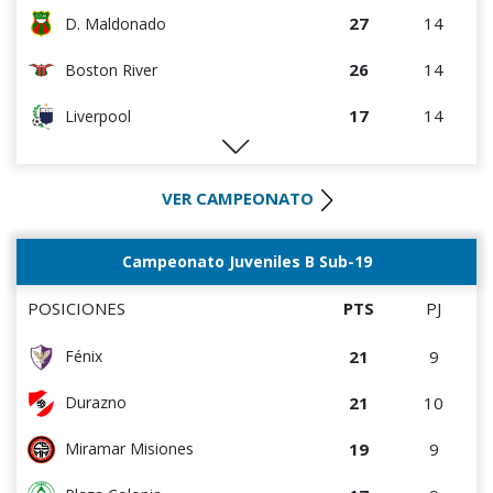
27
14
D. Maldonado
26
14
Boston River
17
14
Liverpool
16
14
M.C. Torque
VER CAMPEONATO
15
14
Albion
15
14
River Plate
Campeonato Juveniles B Sub-19
14
14
Paysandú FC
POSICIONES
PTS
PJ
10
14
Wanderers
21
9
Fénix
9
14
Rentistas
21
10
Durazno
6
14
Bella Vista
19
9
Miramar Misiones
4
14
Juventud