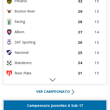
32
15
Peñarol
7
4
Artigas
29
15
Boston River
6
4
Cerro
28
15
Racing
5
9
Cerrito
27
14
Albion
5
10
Durazno
26
15
Def. Sporting
4
5
Central Español
25
14
Nacional
2
5
Deportivo CEM
24
15
Wanderers
2
5
Cerro Largo
21
15
River Plate
1
4
Liffa
20
15
Liverpool
0
0
Rampla Juniors
VER CAMPEONATO
20
15
Rentistas
0
0
Canadian
19
15
Bella Vista
Campeonato Juveniles A Sub-17