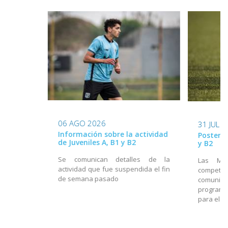
06 AGO 2026
31 JUL 
Información sobre la actividad
Posterga
de Juveniles A, B1 y B2
y B2
Se comunican detalles de la
Las Mes
actividad que fue suspendida el fin
compet
de semana pasado
comunica
programa
para el f