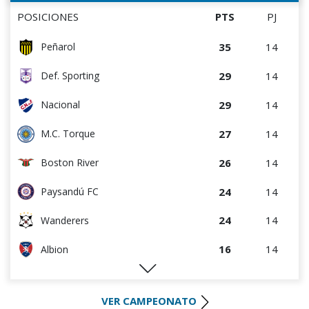
0
9
Estudiantes del Plata
16
15
M.C. Torque
POSICIONES
PTS
PJ
14
14
D. Maldonado
35
14
Peñarol
13
15
Danubio
29
14
Def. Sporting
11
14
Paysandú FC
29
14
Nacional
6
15
Juventud
27
14
M.C. Torque
26
14
Boston River
24
14
Paysandú FC
24
14
Wanderers
16
14
Albion
16
14
Rentistas
VER CAMPEONATO
16
15
Racing