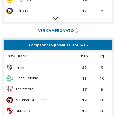
12
8
Salto FC
10
4
DEPORTIVO LSM
VER CAMPEONATO
10
5
Artigas
9
9
Estudiantes del Plata
Campeonato Juveniles B Sub-16
8
4
Villa Teresa
POSICIONES
PTS
PJ
8
5
Cerro Largo
20
9
Fénix
8
6
Colón
18
10
Plaza Colonia
7
4
Cerro
17
9
Terremoto
7
6
Central Español
17
10
Miramar Misiones
7
9
Tacuarembó
16
10
Durazno