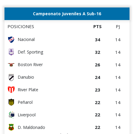
16
14
River Plate
Campeonato Juveniles A Sub-16
14
14
Liverpool
POSICIONES
PTS
PJ
14
14
Danubio
34
14
Nacional
14
14
D. Maldonado
32
14
Def. Sporting
8
14
Bella Vista
26
14
Boston River
2
15
Juventud
24
14
Danubio
23
14
River Plate
22
14
Peñarol
22
14
Liverpool
22
14
D. Maldonado