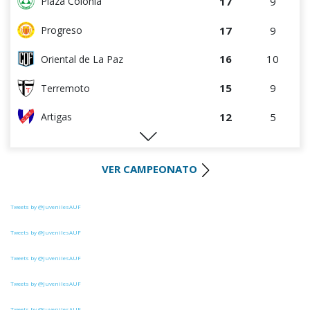
17
9
Plaza Colonia
17
9
Progreso
16
10
Oriental de La Paz
15
9
Terremoto
12
5
Artigas
12
4
Colón
VER CAMPEONATO
9
4
Villa Teresa
9
9
Cerrito
Tweets by @JuvenilesAUF
8
8
La Luz
Tweets by @JuvenilesAUF
Tweets by @JuvenilesAUF
8
9
Tacuarembó
Tweets by @JuvenilesAUF
7
4
DEPORTIVO LSM
Tweets by @JuvenilesAUF