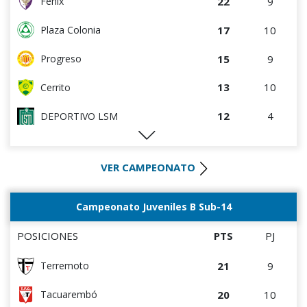
22
9
Fénix
7
4
DEPORTIVO LSM
17
10
Plaza Colonia
4
4
Villa Teresa
15
9
Progreso
4
4
Artigas
13
10
Cerrito
3
9
Atenas de San Carlos
12
4
DEPORTIVO LSM
1
5
Deportivo CEM
11
10
Tacuarembó
0
0
Rampla Juniors
VER CAMPEONATO
10
5
Colón
0
0
Canadian
10
10
Durazno
Campeonato Juveniles B Sub-14
0
4
Liffa
10
11
Oriental de La Paz
POSICIONES
PTS
PJ
9
4
Artigas
21
9
Terremoto
8
4
Villa Teresa
20
10
Tacuarembó