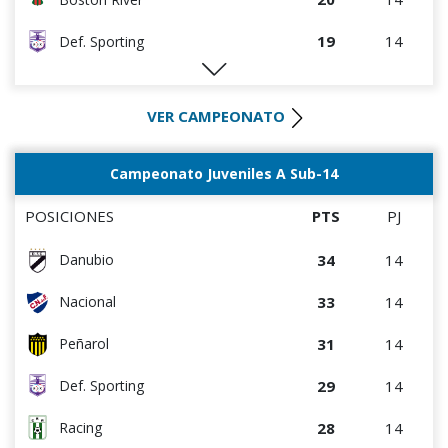
19
14
Def. Sporting
19
14
Peñarol
VER CAMPEONATO
17
14
Danubio
17
14
Rentistas
Campeonato Juveniles A Sub-14
15
14
D. Maldonado
POSICIONES
PTS
PJ
12
14
Wanderers
34
14
Danubio
12
14
Bella Vista
33
14
Nacional
10
14
Albion
31
14
Peñarol
8
14
Juventud
29
14
Def. Sporting
28
14
Racing