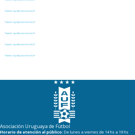
7
5
Cerro Largo
Tweets by @JuvenilesAUF
5
4
Cerro
Tweets by @JuvenilesAUF
5
9
Estudiantes del Plata
Tweets by @JuvenilesAUF
4
7
Salto FC
Tweets by @JuvenilesAUF
4
5
Central Español
Tweets by @JuvenilesAUF
2
9
Atenas de San Carlos
1
4
Liffa
0
0
Rampla Juniors
0
0
Canadian
0
5
Deportivo CEM
Asociación Uruguaya de Fútbol
Horario de atención al público:
De lunes a viernes de 14 hs a 19 hs