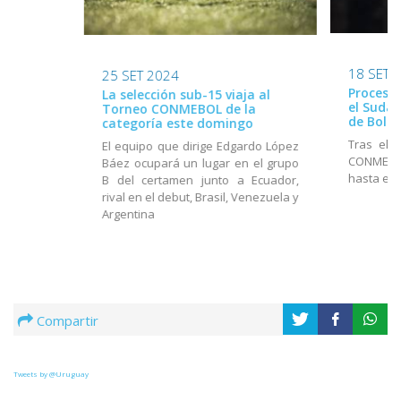
18 SET 
25 SET 2024
Proceso 
La selección sub-15 viaja al
el Suda
Torneo CONMEBOL de la
de Boliv
categoría este domingo
Tras el 
El equipo que dirige Edgardo López
CONMEBOL
Báez ocupará un lugar en el grupo
hasta el 
B del certamen junto a Ecuador,
rival en el debut, Brasil, Venezuela y
Argentina
Compartir
Tweets by @Uruguay