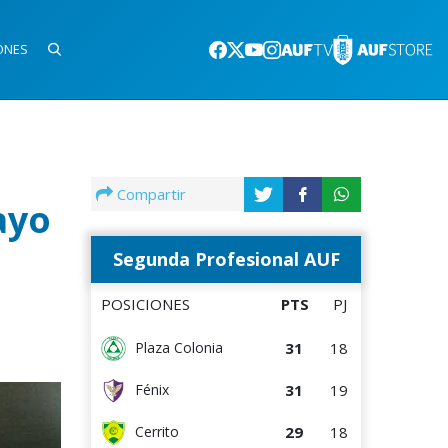
ONES
Compartir
ayo
Segunda Profesional AUF
POSICIONES
PTS
PJ
s
31
18
Plaza Colonia
31
19
Fénix
29
18
Cerrito