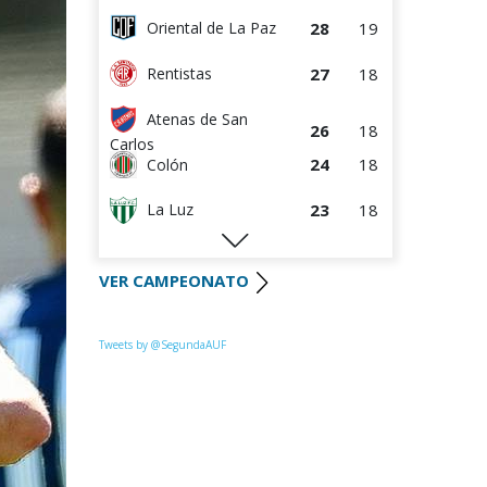
28
19
Oriental de La Paz
27
18
Rentistas
Atenas de San
26
18
Carlos
24
18
Colón
23
18
La Luz
22
18
Huracán FC
VER CAMPEONATO
22
18
River Plate
Uruguay
Tweets by @SegundaAUF
21
18
Montevideo
20
18
Paysandú FC
20
18
Tacuarembó
18
18
Miramar Misiones