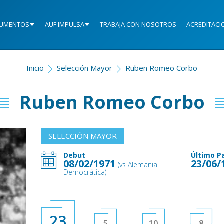
UMENTOS
AUF IMPULSA
TRABAJA CON NOSOTROS
ACREDITACI
Inicio
Selección Mayor
Ruben Romeo Corbo
Ruben Romeo Corbo
SELECCIÓN MAYOR
Debut
Último P
08/02/1971
23/06/
(vs Alemania
Democrática)
23
5
10
8