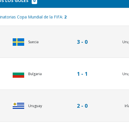
S LOS GOLES
0
inatorias Copa Mundial de la FIFA:
2
3 - 0
Uru
Suecia
1 - 1
Bulgaria
Uru
2 - 0
Uruguay
Ir