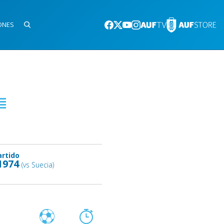
ONES
artido
1974
(vs Suecia)