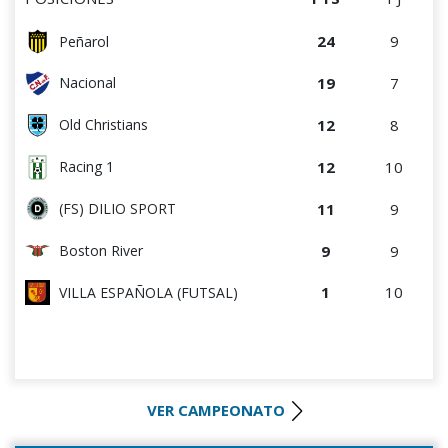
24
9
Peñarol
19
7
Nacional
12
8
Old Christians
12
10
Racing 1
11
9
(FS) DILIO SPORT
9
9
Boston River
1
10
VILLA ESPAÑOLA (FUTSAL)
VER CAMPEONATO