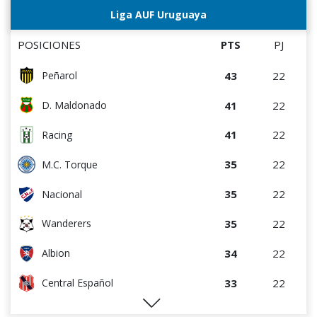
Liga AUF Uruguaya
POSICIONES
PTS
PJ
43
22
Peñarol
41
22
D. Maldonado
41
22
Racing
35
22
M.C. Torque
35
22
Nacional
35
22
Wanderers
34
22
Albion
33
22
Central Español
29
22
Liverpool