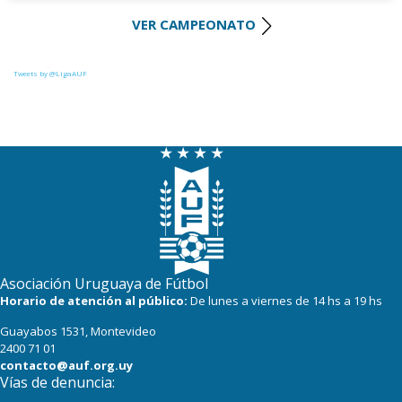
VER CAMPEONATO
28
22
Cerro Largo
27
22
Def. Sporting
Tweets by @LigaAUF
23
22
Juventud
22
22
Danubio
22
22
Boston River
19
22
Cerro
16
22
Progreso
Asociación Uruguaya de Fútbol
Horario de atención al público:
De lunes a viernes de 14 hs a 19 hs
Guayabos 1531, Montevideo
2400 71 01
contacto@auf.org.uy
Vías de denuncia: