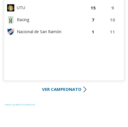
15
9
UTU
7
10
Racing
1
11
Nacional de San Ramón
VER CAMPEONATO
Tweets by @AUFFutbolSala