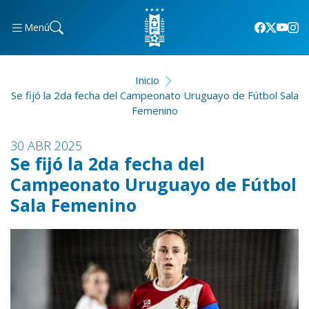
Menú
Inicio
Se fijó la 2da fecha del Campeonato Uruguayo de Fútbol Sala
Femenino
30 ABR 2025
Se fijó la 2da fecha del
Campeonato Uruguayo de Fútbol
Sala Femenino