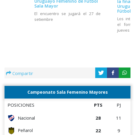
Uruguayo Femenino de Fútbol
la final
Sala Mayor
Uruguay
Fútbol S
El encuentro se jugará el 27 de
Los inte
setiembre
el formu
jueves 25
Compartir
Campeonato Sala Femenino Mayores
POSICIONES
PTS
PJ
28
11
Nacional
22
9
Peñarol