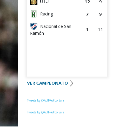
12
9
UTU
7
9
Racing
Nacional de San
1
11
Ramón
VER CAMPEONATO
Tweets by @AUFFutbolSala
Tweets by @AUFFutbolSala