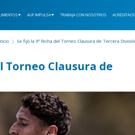
UMENTOS
AUF IMPULSA
TRABAJA CON NOSOTROS
ACREDITACI
Inicio
Se fijó la 9ª fecha del Torneo Clausura de Tercera Divisió
del Torneo Clausura de