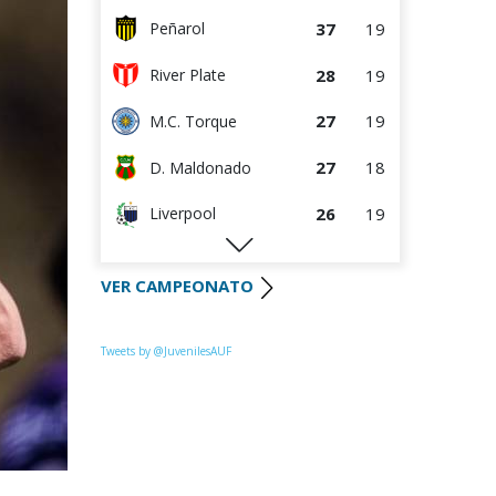
37
19
Peñarol
28
19
River Plate
27
19
M.C. Torque
27
18
D. Maldonado
26
19
Liverpool
26
18
Juventud
VER CAMPEONATO
24
19
Colón
23
19
Progreso
Tweets by @JuvenilesAUF
23
19
La Luz
22
19
Central Español
22
19
Racing