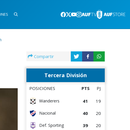
ONES
n
Compartir
Tercera División
POSICIONES
PTS
PJ
41
19
Wanderers
40
20
Nacional
39
20
Def. Sporting