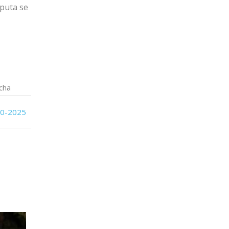
sputa se
19
19
Oriental de La Paz
18
18
Cerro Largo
17
19
Albion
17
20
Boston River
cha
10-2025