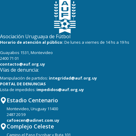
18
16
River Plate
Asociación Uruguaya de Fútbol
Horario de atención al público:
De lunes a viernes de 14 hs a 19 hs
Guayabos 1531, Montevideo
2400 71 01
contacto@auf.org.uy
Vías de denuncia:
Manipulación de partidos:
integridad@auf.org.uy
PORTAL DE DENUNCIAS
Lista de impedidos:
impedidos@auf.org.uy
Estadio Centenario
Montevideo, Uruguay 11400
2487 20 59
cafoecen@adinet.com.uy
Complejo Celeste
Camino el Paso Escobar y Ruta 101