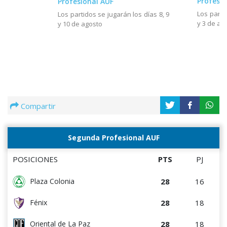
Profesio
Profesional AUF
Los parti
Los partidos se jugarán los días 8, 9
y 3 de ag
y 10 de agosto
Compartir
Segunda Profesional AUF
POSICIONES
PTS
PJ
28
16
Plaza Colonia
28
18
Fénix
28
18
Oriental de La Paz