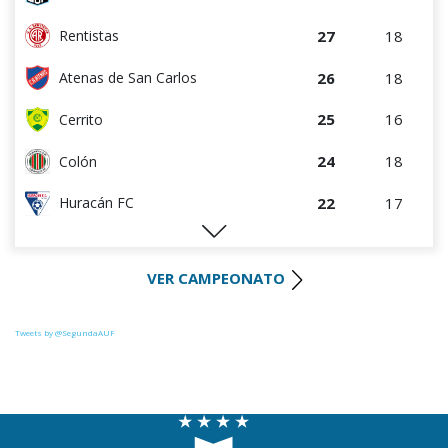
27
18
Rentistas
26
18
Atenas de San Carlos
25
16
Cerrito
24
18
Colón
22
17
Huracán FC
22
16
La Luz
VER CAMPEONATO
21
18
Uruguay Montevideo
20
18
Paysandú FC
Tweets by @SegundaAUF
19
17
Tacuarembó
18
18
Miramar Misiones