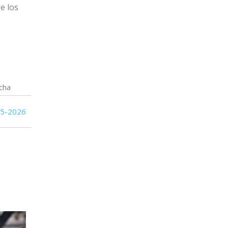
e los
cha
05-2026