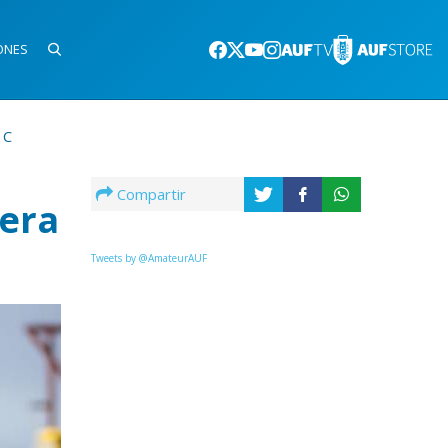
ONES
 C
Compartir
mera
Tweets by @AmateurAUF