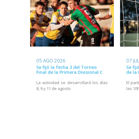
05 AGO 2026
07 JU
Se fijó la fecha 3 del Torneo
Se fij
Final de la Primera Divisional C
de la 
La actividad se desarrollará los días
El part
8, 9 y 11 de agosto
las 10