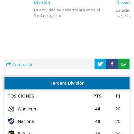
División
División
La actividad se desarrollará entre el
La activi
3 y 4 de agosto
27 y el 28
Compartir
Tercera División
POSICIONES
PTS
PJ
44
20
Wanderers
40
20
Nacional
40
20
Peñarol