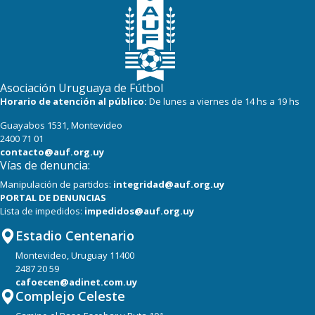
22
20
Central Español
19
19
Oriental de La Paz
19
19
Cerro Largo
Asociación Uruguaya de Fútbol
18
20
Albion
Horario de atención al público:
De lunes a viernes de 14 hs a 19 hs
Guayabos 1531, Montevideo
17
20
Boston River
2400 71 01
contacto@auf.org.uy
Vías de denuncia:
Manipulación de partidos:
integridad@auf.org.uy
PORTAL DE DENUNCIAS
Lista de impedidos:
impedidos@auf.org.uy
Estadio Centenario
Montevideo, Uruguay 11400
2487 20 59
cafoecen@adinet.com.uy
Complejo Celeste