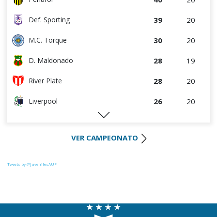
39
20
Def. Sporting
30
20
M.C. Torque
28
19
D. Maldonado
28
20
River Plate
26
20
Liverpool
26
19
Juventud
VER CAMPEONATO
26
20
Progreso
25
20
Racing
Tweets by @JuvenilesAUF
25
20
Colón
23
20
La Luz