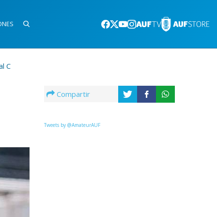
ONES
al C
Compartir
Tweets by @AmateurAUF