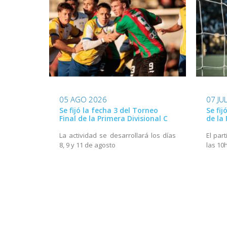
05 AGO 2026
07 JU
Se fijó la fecha 3 del Torneo
Se fij
Final de la Primera Divisional C
de la 
La actividad se desarrollará los días
El part
8, 9 y 11 de agosto
las 10