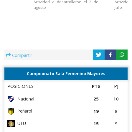
Actividad a desarrollarse el 2 de
Actividad
agosto
julio
Compartir
Campeonato Sala Femenino Mayores
POSICIONES
PTS
PJ
25
10
Nacional
19
8
Peñarol
15
9
UTU