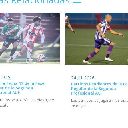
L 2026
24 JUL 2026
ó la Fecha 12 de la Fase
Partidos Pendientes de la Fa
ar de la Segunda
Regular de la Segunda
sional AUF
Profesional AUF
rtidos se jugarán los días 1, 2 y
Los partidos se jugarán los días
gosto
26 de julio