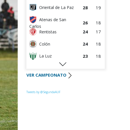
28
19
Oriental de La Paz
Atenas de San
26
18
Carlos
24
17
Rentistas
24
18
Colón
23
18
La Luz
22
18
Huracán FC
VER CAMPEONATO
22
18
River Plate
Uruguay
Tweets by @SegundaAUF
21
18
Montevideo
20
18
Paysandú FC
20
18
Tacuarembó
18
17
Miramar Misiones