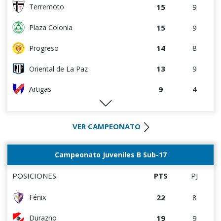
5
8
Cerrito
15
9
Terremoto
5
9
Durazno
15
9
Plaza Colonia
2
4
Deportivo CEM
14
8
Progreso
2
4
Cerro Largo
13
9
Oriental de La Paz
1
4
Central Español
9
4
Artigas
1
4
Liffa
9
4
Villa Teresa
0
0
Rampla Juniors
VER CAMPEONATO
9
3
Colón
0
0
Canadian
9
8
Cerrito
Campeonato Juveniles B Sub-17
0
9
Estudiantes del Plata
8
7
La Luz
POSICIONES
PTS
PJ
8
8
Tacuarembó
22
8
Fénix
7
3
DEPORTIVO LSM
19
9
Durazno