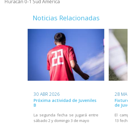
Huracán 0-1 Sud América
Noticias Relacionadas
30 ABR 2026
28 MAR 
Próxima actividad de Juveniles
Fixture
B
de Juven
La segunda fecha se jugará entre
El campe
sábado 2 y domingo 3 de mayo
13 fecha