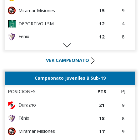
15
9
Miramar Misiones
12
4
DEPORTIVO LSM
12
8
Fénix
12
5
Villa Teresa
VER CAMPEONATO
11
10
Oriental de La Paz
9
8
Atenas de San Carlos
Campeonato Juveniles B Sub-19
7
3
Artigas
POSICIONES
PTS
PJ
7
4
Colón
21
9
Durazno
6
4
Cerro
18
8
Fénix
6
8
La Luz
17
9
Miramar Misiones