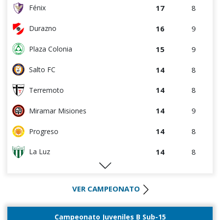
7
3
DEPORTIVO LSM
17
8
Fénix
7
4
Cerro
16
9
Durazno
7
5
Central Español
15
9
Plaza Colonia
7
9
Tacuarembó
14
8
Salto FC
7
8
Cerrito
14
8
Terremoto
5
4
Cerro Largo
14
9
Miramar Misiones
5
9
Atenas de San Carlos
14
8
Progreso
3
8
La Luz
14
8
La Luz
2
5
Liffa
12
4
Cerro Largo
0
0
Rampla Juniors
VER CAMPEONATO
10
9
Cerrito
0
0
Canadian
9
4
DEPORTIVO LSM
Campeonato Juveniles B Sub-15