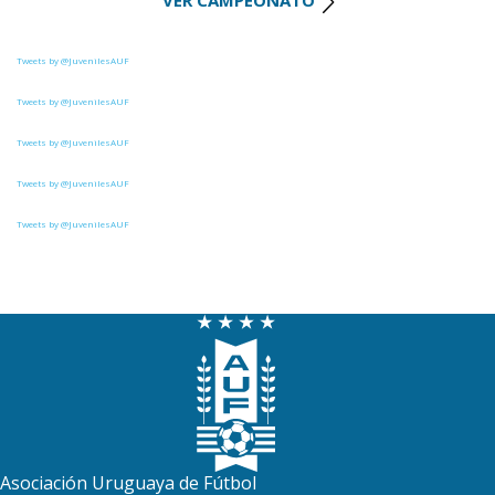
VER CAMPEONATO
10
9
Durazno
0
0
Canadian
9
3
Artigas
Tweets by @JuvenilesAUF
0
3
Liffa
8
5
Villa Teresa
Tweets by @JuvenilesAUF
Tweets by @JuvenilesAUF
8
5
Central Español
Tweets by @JuvenilesAUF
8
9
Tacuarembó
Tweets by @JuvenilesAUF
7
10
Oriental de La Paz
6
5
Cerro Largo
6
8
La Luz
4
4
Cerro
4
9
Estudiantes del Plata
0
0
Canadian
Asociación Uruguaya de Fútbol