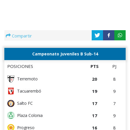
Compartir
Campeonato Juveniles B Sub-14
POSICIONES
PTS
PJ
20
8
Terremoto
19
9
Tacuarembó
17
7
Salto FC
17
9
Plaza Colonia
16
8
Progreso