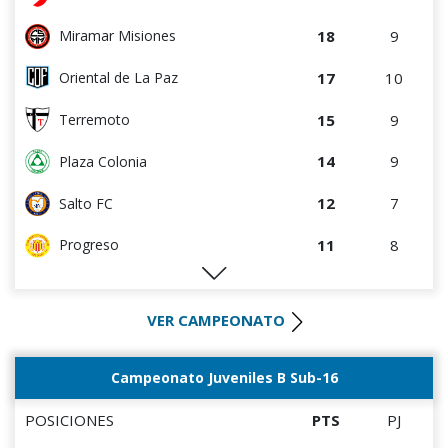
5
9
Estudiantes del Plata
18
9
Miramar Misiones
4
6
Salto FC
17
10
Oriental de La Paz
4
4
Central Español
15
9
Terremoto
4
4
Cerro Largo
14
9
Plaza Colonia
2
3
Cerro
12
7
Salto FC
2
9
Atenas de San Carlos
11
8
Progreso
1
3
Liffa
10
4
Artigas
0
0
Rampla Juniors
VER CAMPEONATO
9
9
Estudiantes del Plata
0
0
Canadian
8
4
Villa Teresa
Campeonato Juveniles B Sub-16
0
4
Deportivo CEM
8
6
Colón
POSICIONES
PTS
PJ