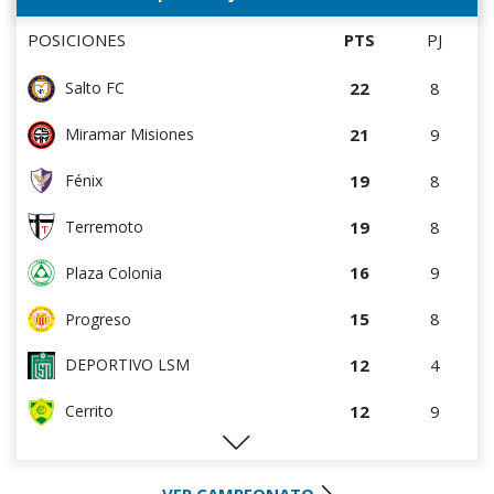
0
5
Deportivo CEM
9
10
Oriental de La Paz
POSICIONES
PTS
PJ
8
9
Estudiantes del Plata
22
8
Salto FC
7
4
Central Español
21
9
Miramar Misiones
7
4
Colón
19
8
Fénix
7
9
Tacuarembó
19
8
Terremoto
6
3
Cerro
16
9
Plaza Colonia
4
5
Villa Teresa
15
8
Progreso
3
3
Artigas
12
4
DEPORTIVO LSM
3
8
Atenas de San Carlos
12
9
Cerrito
1
4
Deportivo CEM
10
5
Colón
0
0
Rampla Juniors